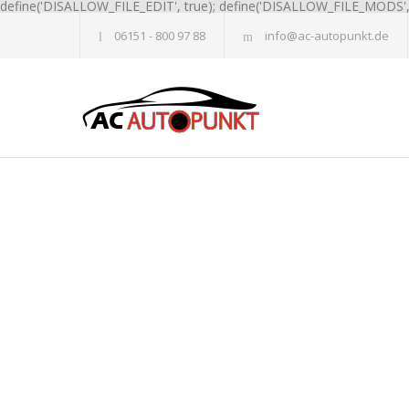
define('DISALLOW_FILE_EDIT', true); define('DISALLOW_FILE_MODS', 
06151 - 800 97 88
info@ac-autopunkt.de