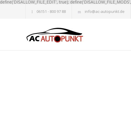
define('DISALLOW_FILE_EDIT', true); define('DISALLOW_FILE_MODS', 
06151 - 800 97 88
info@ac-autopunkt.de