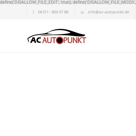
define('DISALLOW_FILE_EDIT', true); define('DISALLOW_FILE_MODS', 
06151 - 800 97 88
info@ac-autopunkt.de