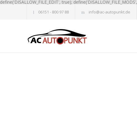
define('DISALLOW_FILE_EDIT', true); define('DISALLOW_FILE_MODS', 
06151 - 800 97 88
info@ac-autopunkt.de