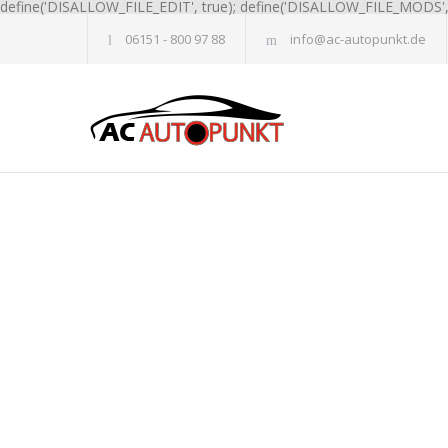
define('DISALLOW_FILE_EDIT', true); define('DISALLOW_FILE_MODS', 
06151 - 800 97 88
info@ac-autopunkt.de