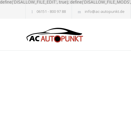
define('DISALLOW_FILE_EDIT', true); define('DISALLOW_FILE_MODS', 
06151 - 800 97 88
info@ac-autopunkt.de