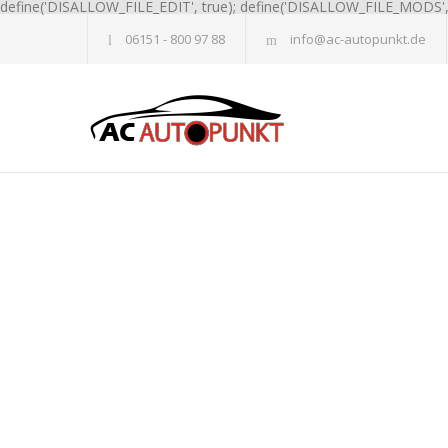
define('DISALLOW_FILE_EDIT', true); define('DISALLOW_FILE_MODS', 
06151 - 800 97 88
info@ac-autopunkt.de