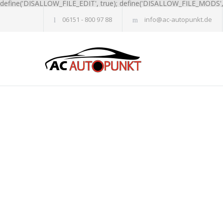
define('DISALLOW_FILE_EDIT', true); define('DISALLOW_FILE_MODS', 
06151 - 800 97 88
info@ac-autopunkt.de