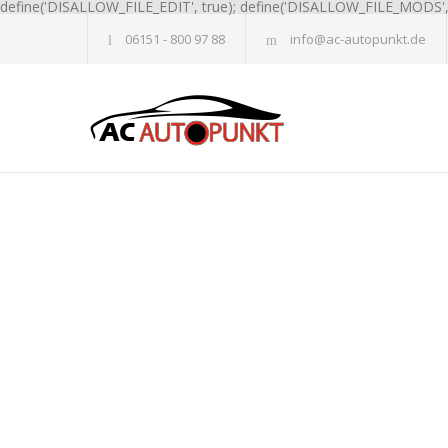
define('DISALLOW_FILE_EDIT', true); define('DISALLOW_FILE_MODS', 
06151 - 800 97 88
info@ac-autopunkt.de