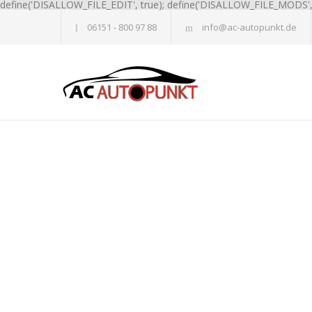
define('DISALLOW_FILE_EDIT', true); define('DISALLOW_FILE_MODS', 
06151 - 800 97 88
info@ac-autopunkt.de