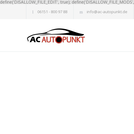
define('DISALLOW_FILE_EDIT', true); define('DISALLOW_FILE_MODS', 
06151 - 800 97 88
info@ac-autopunkt.de