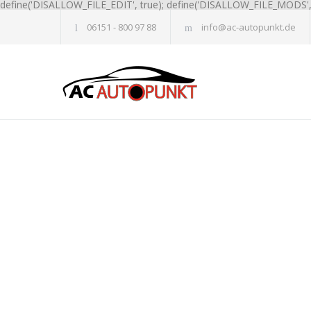
define('DISALLOW_FILE_EDIT', true); define('DISALLOW_FILE_MODS', 
06151 - 800 97 88
info@ac-autopunkt.de