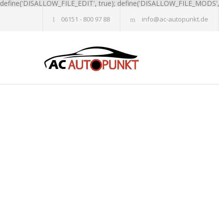
define('DISALLOW_FILE_EDIT', true); define('DISALLOW_FILE_MODS', 
06151 - 800 97 88
info@ac-autopunkt.de