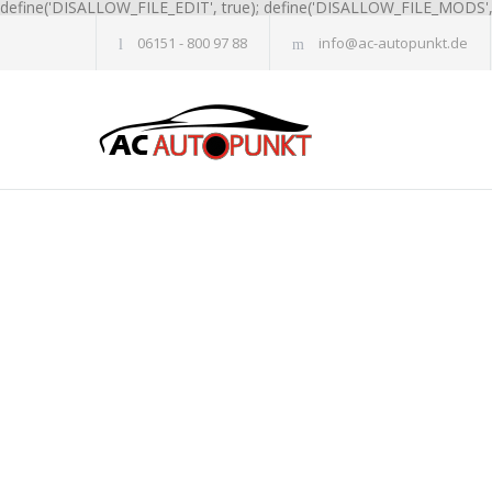
define('DISALLOW_FILE_EDIT', true); define('DISALLOW_FILE_MODS', 
06151 - 800 97 88
info@ac-autopunkt.de