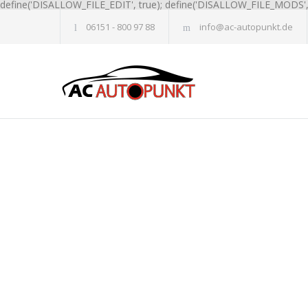
define('DISALLOW_FILE_EDIT', true); define('DISALLOW_FILE_MODS', 
06151 - 800 97 88
info@ac-autopunkt.de