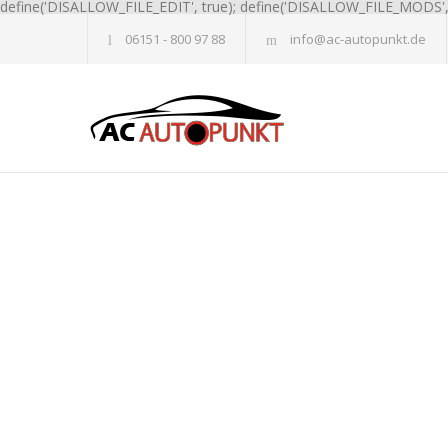
define('DISALLOW_FILE_EDIT', true); define('DISALLOW_FILE_MODS', 
06151 - 800 97 88
info@ac-autopunkt.de