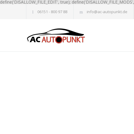
define('DISALLOW_FILE_EDIT', true); define('DISALLOW_FILE_MODS', 
06151 - 800 97 88
info@ac-autopunkt.de