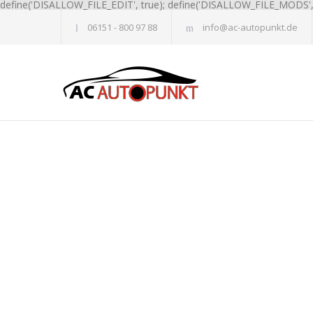
define('DISALLOW_FILE_EDIT', true); define('DISALLOW_FILE_MODS', 
06151 - 800 97 88
info@ac-autopunkt.de