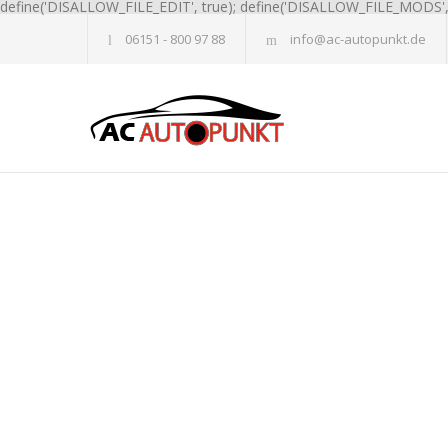
define('DISALLOW_FILE_EDIT', true); define('DISALLOW_FILE_MODS', 
06151 - 800 97 88
info@ac-autopunkt.de