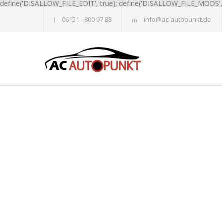
define('DISALLOW_FILE_EDIT', true); define('DISALLOW_FILE_MODS', 
06151 - 800 97 88
info@ac-autopunkt.de