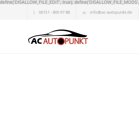
define('DISALLOW_FILE_EDIT', true); define('DISALLOW_FILE_MODS', 
06151 - 800 97 88
info@ac-autopunkt.de