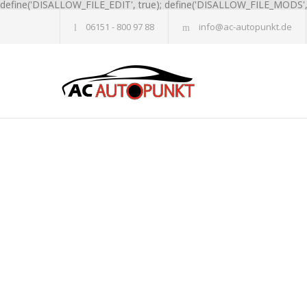
define('DISALLOW_FILE_EDIT', true); define('DISALLOW_FILE_MODS', 
06151 - 800 97 88
info@ac-autopunkt.de