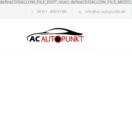
define('DISALLOW_FILE_EDIT', true); define('DISALLOW_FILE_MODS', 
06151 - 800 97 88
info@ac-autopunkt.de