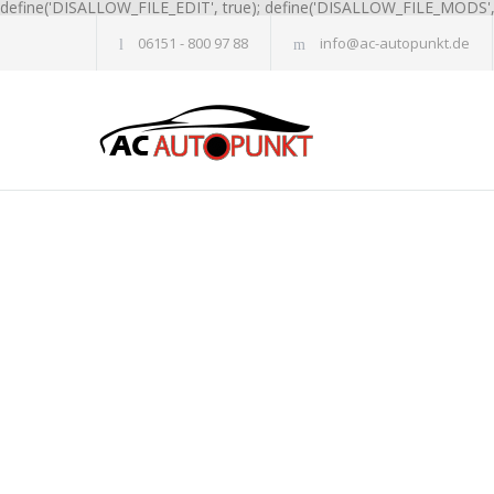
define('DISALLOW_FILE_EDIT', true); define('DISALLOW_FILE_MODS', 
06151 - 800 97 88
info@ac-autopunkt.de