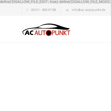
define('DISALLOW_FILE_EDIT', true); define('DISALLOW_FILE_MODS', 
06151 - 800 97 88
info@ac-autopunkt.de