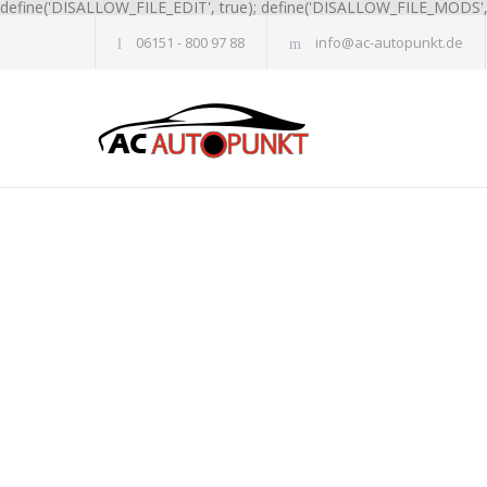
define('DISALLOW_FILE_EDIT', true); define('DISALLOW_FILE_MODS', 
06151 - 800 97 88
info@ac-autopunkt.de