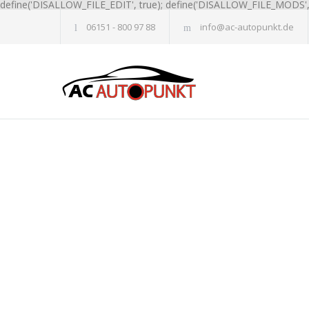
define('DISALLOW_FILE_EDIT', true); define('DISALLOW_FILE_MODS', 
06151 - 800 97 88
info@ac-autopunkt.de